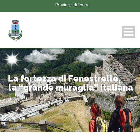
Provincia di Torino
L
a
f
o
r
t
e
z
z
a
d
i
F
e
n
e
s
t
r
e
l
l
e
,
l
a
“
g
r
a
n
d
e
m
u
r
a
g
l
i
a
”
i
t
a
l
i
a
n
a